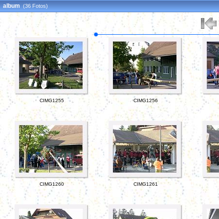
album
(36 Fotos)
CIMG1255
CIMG1256
CIMG1260
CIMG1261